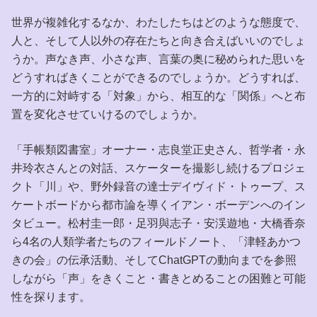
世界が複雑化するなか、わたしたちはどのような態度で、
人と、そして人以外の存在たちと向き合えばいいのでしょ
うか。声なき声、小さな声、言葉の奥に秘められた思いを
どうすればきくことができるのでしょうか。どうすれば、
一方的に対峙する「対象」から、相互的な「関係」へと布
置を変化させていけるのでしょうか。
「手帳類図書室」オーナー・志良堂正史さん、哲学者・永
井玲衣さんとの対話、スケーターを撮影し続けるプロジェ
クト「川」や、野外録音の達士デイヴィド・トゥープ、ス
ケートボードから都市論を導くイアン・ボーデンへのイン
タビュー。松村圭一郎・足羽與志子・安渓遊地・大橋香奈
ら4名の人類学者たちのフィールドノート、「津軽あかつ
きの会」の伝承活動、そしてChatGPTの動向までを参照
しながら「声」をきくこと・書きとめることの困難と可能
性を探ります。