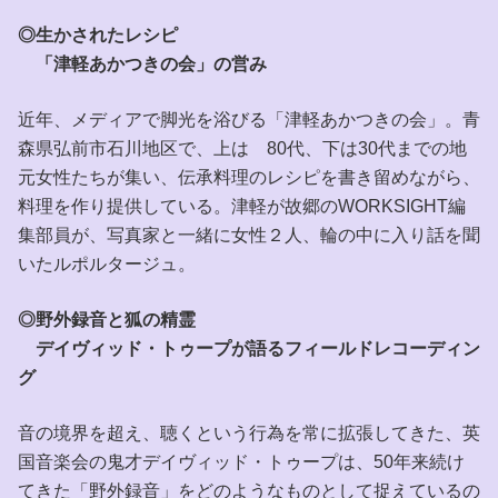
◎生かされたレシピ
「津軽あかつきの会」の営み
近年、メディアで脚光を浴びる「津軽あかつきの会」。青
森県弘前市石川地区で、上は 80代、下は30代までの地
元女性たちが集い、伝承料理のレシピを書き留めながら、
料理を作り提供している。津軽が故郷のWORKSIGHT編
集部員が、写真家と一緒に女性２人、輪の中に入り話を聞
いたルポルタージュ。
◎野外録音と狐の精霊
デイヴィッド・トゥープが語るフィールドレコーディン
グ
音の境界を超え、聴くという行為を常に拡張してきた、英
国音楽会の鬼才デイヴィッド・トゥープは、50年来続け
てきた「野外録音」をどのようなものとして捉えているの