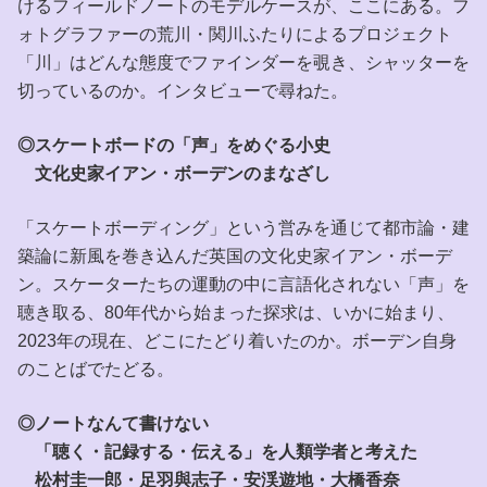
けるフィールドノートのモデルケースが、ここにある。フ
ォトグラファーの荒川・関川ふたりによるプロジェクト
「川」はどんな態度でファインダーを覗き、シャッターを
切っているのか。インタビューで尋ねた。
◎スケートボードの「声」をめぐる小史
文化史家イアン・ボーデンのまなざし
「スケートボーディング」という営みを通じて都市論・建
築論に新風を巻き込んだ英国の文化史家イアン・ボーデ
ン。スケーターたちの運動の中に言語化されない「声」を
聴き取る、80年代から始まった探求は、いかに始まり、
2023年の現在、どこにたどり着いたのか。ボーデン自身
のことばでたどる。
◎ノートなんて書けない
「聴く・記録する・伝える」を人類学者と考えた
松村圭一郎・足羽與志子・安渓遊地・大橋香奈