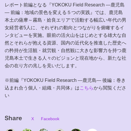
レポート前編となる『YOKOKU Field Research ―鹿児島
― 前編：地域の景色を変える５つの実践』では、鹿児島
本土の薩摩～霧島・姶良エリアで活動する幅広い年代の男
女経営者5人に、それぞれの動向とつながりを俯瞰するイ
ンタビューを実施。眼前の活火山をはじめとする雄大な自
然とそれらが抱える資源、国内の近代化を推進した歴史へ
の矜持が生活観・就労観・自然観に大きな影響力を持つ鹿
児島本土で生きる人々のビジョンと現在地から、新たな社
会の在り方の兆しを見いだします。
※前編『YOKOKU Field Research ―鹿児島― 後編：巻き
込まれ合う個人・組織・共同体』は
こちら
から閲覧くださ
い
Share
X
Facebook